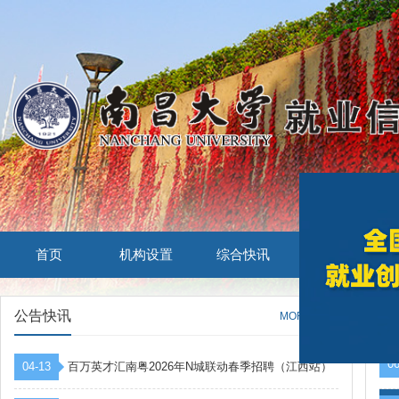
首页
机构设置
综合快讯
江西就业
公告快讯
工
MORE
06
04-13
百万英才汇南粤2026年N城联动春季招聘（江西站）