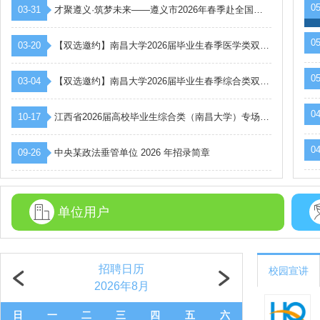
05
03-31
才聚遵义·筑梦未来——遵义市2026年春季赴全国高校引才活动公告
05
03-20
【双选邀约】南昌大学2026届毕业生春季医学类双选会邀请函
05
03-04
【双选邀约】南昌大学2026届毕业生春季综合类双选会邀请函
04
10-17
江西省2026届高校毕业生综合类（南昌大学）专场就业招聘会邀请函
04
09-26
中央某政法垂管单位 2026 年招录简章
单位用户
招聘日历
校园宣讲
2026年8月
日
一
二
三
四
五
六